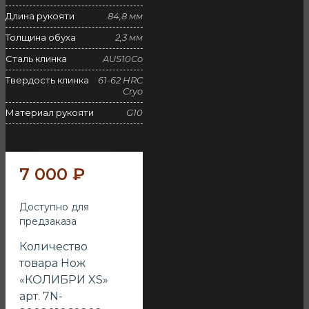
Длина рукояти
84,8 мм
Толщина обуха
2,3 мм
Сталь клинка
AUS10Co
Твердость клинка
61-62 HRC
Cryo
Материал рукояти
G10
7 000
₽
Доступно для
предзаказа
Количество
товара Нож
«КОЛИБРИ XS»
арт. 7N-