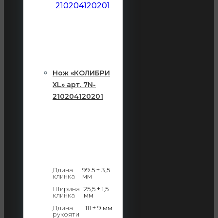
Нож «КОЛИБРИ
XL» арт. 7N-
210204120201
Длина
99.5 ± 3,5
клинка
мм
Ширина
25,5 ± 1,5
клинка
мм
Длина
111 ± 9 мм
рукояти