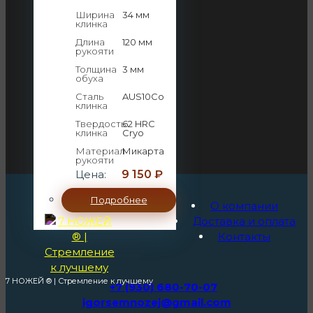
Ширина
34 мм
клинка
Длина
120 мм
рукояти
Толщина
3 мм
обуха
Сталь
AUS10Co
клинка
Твердость
62 HRC
клинка
Cryo
Материал
Микарта
рукояти
Цена:
9 150
₽
Подробнее
О компании
Доставка и оплата
Контакты
7 НОЖЕЙ ® | Стремление к лучшему
+7 (930) 680-70-07
igorsemnozej@gmail.com