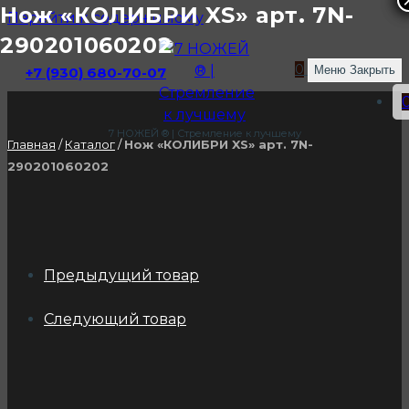
Нож «КОЛИБРИ XS» арт. 7N-
Перейти к содержимому
290201060202
0
Меню
Закрыть
+7 (930) 680-70-07
7 НОЖЕЙ ® | Стремление к лучшему
Главная
/
Каталог
/
Нож «КОЛИБРИ XS» арт. 7N-
290201060202
Предыдущий товар
Следующий товар