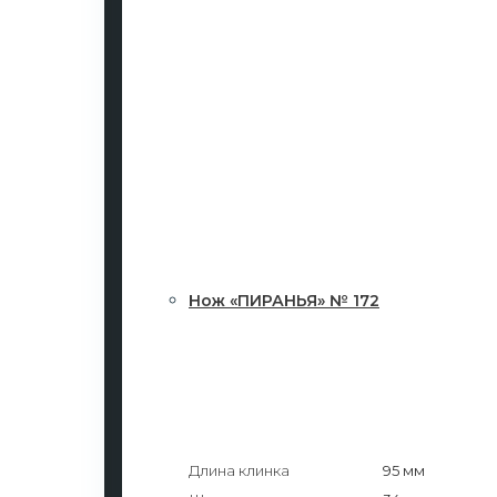
Нож «ПИРАНЬЯ» № 172
Длина клинка
95 мм