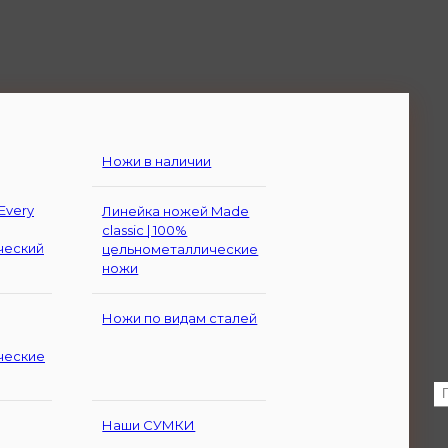
Ножи в наличии
Every
Линейка ножей Made
classic | 100%
ческий
цельнометаллические
ножи
Ножи по видам сталей
ческие
Наши СУМКИ