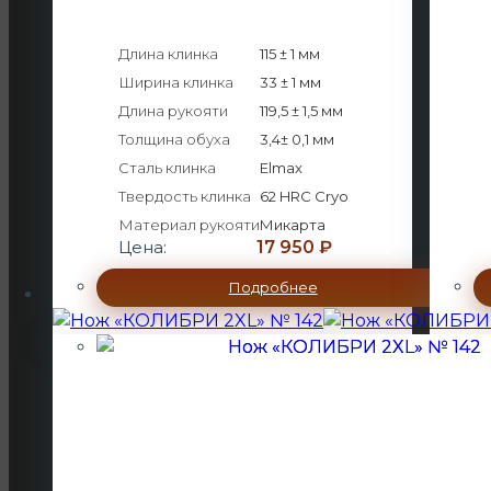
Длина клинка
115 ± 1 мм
Ширина клинка
33 ± 1 мм
Длина рукояти
119,5 ± 1,5 мм
Толщина обуха
3,4± 0,1 мм
Сталь клинка
Elmax
Твердость клинка
62 HRC Cryo
Материал рукояти
Микарта
Цена:
17 950
₽
Подробнее