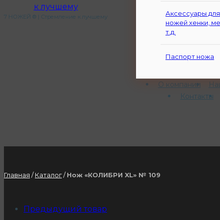
Аксессуары для
7 НОЖЕЙ ® | Стремление к лучшему
ножей хенки, ме
т.д.
Паспорт ножа
О компании
На
Контакты
Главная
/
Каталог
/
Нож «КОЛИБРИ XL» № 109
Предыдущий товар