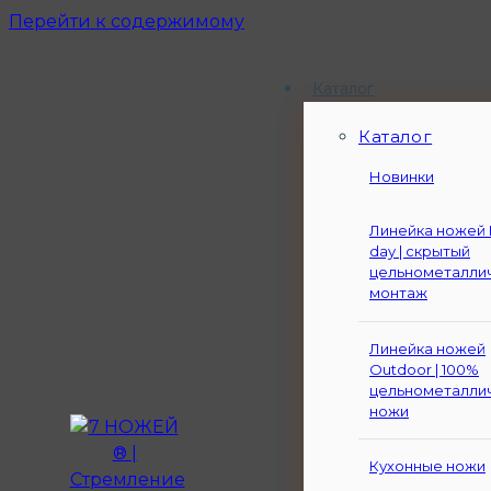
Перейти к содержимому
Каталог
Каталог
Новинки
Линейка ножей 
day | скрытый
цельнометалли
монтаж
Линейка ножей
Outdoor | 100%
цельнометалли
ножи
Кухонные ножи