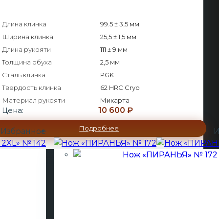
Длина клинка
99.5 ± 3,5 мм
Ширина клинка
25,5 ± 1,5 мм
Длина рукояти
111 ± 9 мм
Толщина обуха
2,5 мм
Сталь клинка
PGK
Твердость клинка
62 HRC Cryo
Материал рукояти
Микарта
Цена:
10 600
₽
Подробнее
Избранное
И