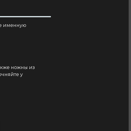
ие именную
акже ножны из
очняйте у